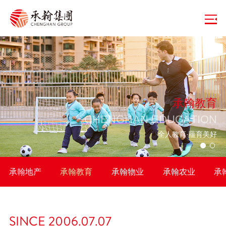
承翰教育
C
H
E
N
G
H
A
N
E
D
U
C
A
T
I
O
N
全人教育·蕴育美好
承翰地产
承翰教育
承翰物业
承翰农业
承
SINCE 2006.07.07